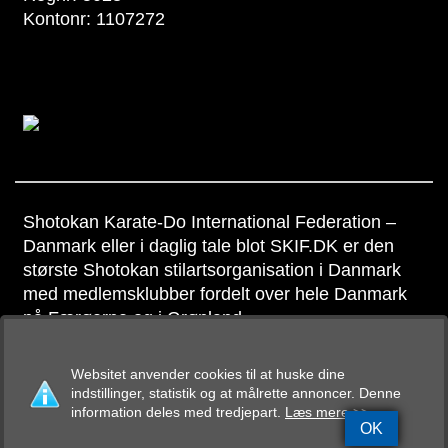
Kontonr: 1107272
Shotokan Karate-Do International Federation –
Danmark eller i daglig tale blot SKIF.DK er den
største Shotokan stilartsorganisation i Danmark
med medlemsklubber fordelt over hele Danmark
på Færøerne og i Grønland
Copyright © SKIF Danmark
Websitet anvender cookies til at huske dine
indstillinger, statistik og at målrette annoncer. Denne
information deles med tredjepart.
Læs mere >>
OK