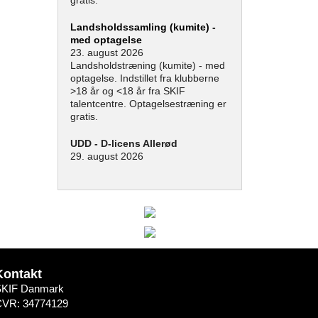
gratis.
Landsholdssamling (kumite) -
med optagelse
23. august 2026
Landsholdstræning (kumite) - med
optagelse. Indstillet fra klubberne
>18 år og <18 år fra SKIF
talentcentre. Optagelsestræning er
gratis.
UDD - D-licens Allerød
29. august 2026
Kontakt
SKIF Danmark
CVR: 34774129