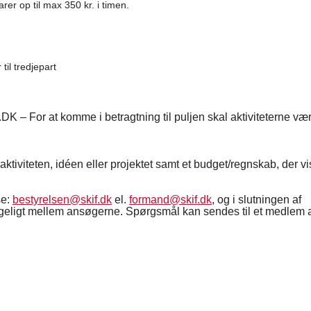
rer op til max 350 kr. i timen.
il tredjepart
DK – For at komme i betragtning til puljen skal aktiviteterne v
ktiviteten, idéen eller projektet samt et budget/regnskab, der vi
se:
bestyrelsen@skif.dk
el.
formand@skif.dk
, og i slutningen af
ligeligt mellem ansøgerne. Spørgsmål kan sendes til et medlem 