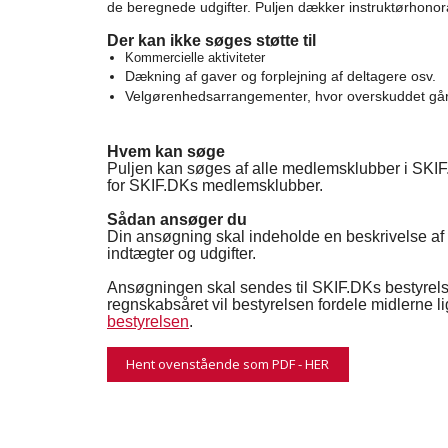
de beregnede udgifter. Puljen dækker instruktørhonora
Der kan ikke søges støtte til
Kommercielle aktiviteter
Dækning af gaver og forplejning af deltagere osv.
Velgørenhedsarrangementer, hvor overskuddet går t
Hvem kan søge
Puljen kan søges af alle medlemsklubber i SKIF.
for SKIF.DKs medlemsklubber.
Sådan ansøger du
Din ansøgning skal indeholde en beskrivelse af a
indtægter og udgifter.
Ansøgningen skal sendes til SKIF.DKs bestyrel
regnskabsåret vil bestyrelsen fordele midlerne 
bestyrelsen
.
Hent ovenstående som PDF - HER