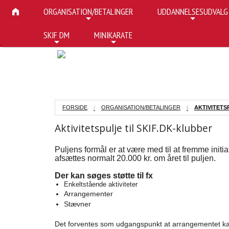
ORGANISATION/BETALINGER
UDDANNELSESUDVALG
+
+
SKIF DM
MINIKARATE
+
+
FORSIDE
ORGANISATION/BETALINGER
AKTIVITETS
Aktivitetspulje til SKIF.DK-klubber
Puljens formål er at være med til at fremme init
afsættes normalt 20.000 kr. om året til puljen.
Der kan søges støtte til fx
Enkeltstående aktiviteter
Arrangementer
Stævner
Det forventes som udgangspunkt at arrangementet kan