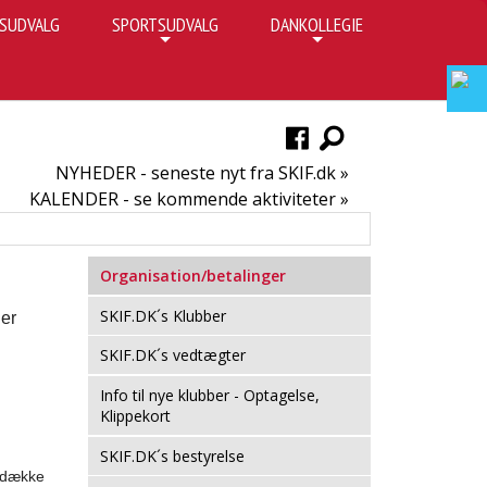
SUDVALG
SPORTSUDVALG
DANKOLLEGIE
+
+
NYHEDER - seneste nyt fra SKIF.dk »
KALENDER - se kommende aktiviteter »
Organisation/betalinger
SKIF.DK´s Klubber
Der
SKIF.DK´s vedtægter
Info til nye klubber - Optagelse,
Klippekort
SKIF.DK´s bestyrelse
t dække