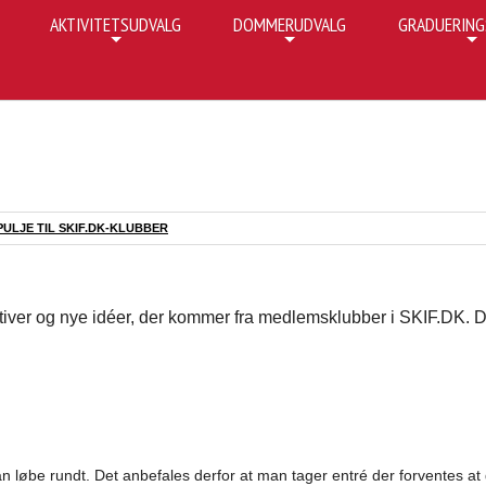
AKTIVITETSUDVALG
DOMMERUDVALG
GRADUERING
+
+
+
PULJE TIL SKIF.DK-KLUBBER
iativer og nye idéer, der kommer fra medlemsklubber i SKIF.DK. 
 løbe rundt. Det anbefales derfor at man tager entré der forventes a