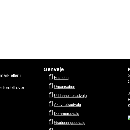
Genveje
ark eller i
Forsiden
Organisation
 fordelt over
Uddannelsesudvalg
R
Aktivitetsudvalg
K
Dommerudvalg
Gradueringsudvalg