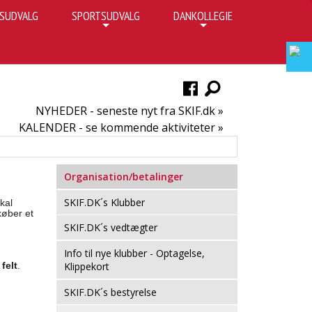
SUDVALG
SPORTSUDVALG
DANKOLLEGIE
+
+
NYHEDER - seneste nyt fra SKIF.dk »
KALENDER - se kommende aktiviteter »
Organisation/betalinger
SKIF.DK´s Klubber
kal
køber et
SKIF.DK´s vedtægter
Info til nye klubber - Optagelse,
felt
.
Klippekort
SKIF.DK´s bestyrelse