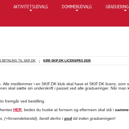
AKTIVITETSUDVALG
DOMMERUDVALG
GRADUERING
+
+
+
BETALING TIL SKIF.DK
KØB SKIF.DK LICENS/PAS 2026
s. Alle medlemmer i en SKIF.DK klub skal have et SKIF.DK licens, som s
øren skal sætte sin underskrift i passet ved alle gradueringer. Når man 
.
to fremgår ved bestilling.
 hentes
HER
, bedes du huske at fornavn og efternavn skal stå i
samme 
as, (+forsendelsestid), bestil
derfor
i
god
tid inden gradueringen!