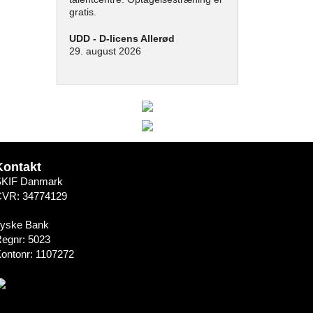
gratis.
UDD - D-licens Allerød
29. august 2026
Kontakt
SKIF Danmark
CVR: 34774129
Jyske Bank
egnr: 5023
ontonr: 1107272