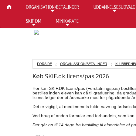
ORGANISATION/BETALINGER
UDDANNELSESUDVALG
+
+
SKIF DM
MINIKARATE
+
+
FORSIDE
ORGANISATION/BETALINGER
KLUBBERNES 
Køb SKIF.dk licens/pas 2026
Her kan SKIF.DK licens/pas (+erstatningspas) bestille
bestilles inden eleven kan gå til graduering, da gradu
licens følger der et årsmærke med for pågældende år
Det er vigtigt, at medlemmets fulde navn og fødselsda
Ved brug af anden formular end forbundets, som kan
Der går op til 14 dage fra bestilling til afsendelse af p