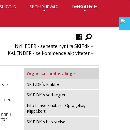
SUDVALG
SPORTSUDVALG
DANKOLLEGIE
+
+
NYHEDER - seneste nyt fra SKIF.dk »
KALENDER - se kommende aktiviteter »
Organisation/betalinger
SKIF.DK´s Klubber
rste
SKIF.DK´s vedtægter
af den
Info til nye klubber - Optagelse,
Klippekort
 han i
 for
SKIF.DK´s bestyrelse