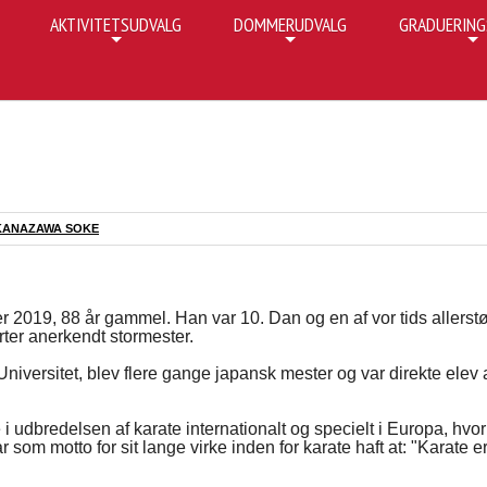
AKTIVITETSUDVALG
DOMMERUDVALG
GRADUERING
+
+
+
KANAZAWA SOKE
019, 88 år gammel. Han var 10. Dan og en af vor tids allerstø
arter anerkendt stormester.
ersitet, blev flere gange japansk mester og var direkte elev 
udbredelsen af karate internationalt og specielt i Europa, hvor
m motto for sit lange virke inden for karate haft at: "Karate er