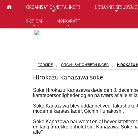
ORGANISATION/BETALINGER
UDDANNELSESUDVALG
+
+
SKIF DM
MINIKARATE
+
+
FORSIDE
ORGANISATION/BETALINGER
HIROKAZU 
Hirokazu Kanazawa soke
Soke Hirokazu Kanazawa døde den 8. december 2
karatepersonligheder og en på tværs af alle stil
Soke Kanazawa blev uddannet ved Takushoku Univ
moderne karates fader, Gichin Funakoshi.
Soke Kanazawa har været en af hovedkræfterne i 
en lang årrække opholdt sig. Kanazawa Soke har so
alle"