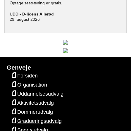
Optagelsestræning er gratis.
UDD - D-licens Allerød
29. august 2026
Genveje
Forsiden
Organisation
Uddannelsesudvalg
Aktivitetsudvalg
Dommerudvalg
Gradueringsudvalg
Sportsudvalg